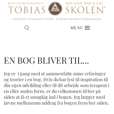
NYE HOLD I JYLLAND
MENU
& PÅ SJÆLLAND
EN BOG BLIVER TIL...
DATOER FOR OPSTART
Jeg er i gang med at sammenfatte mine erfaringer
og teorier i en bog. Hvis du har lyst til inspiration til
din egen udvikling eller til dit arbejde som terapeut i
en eller anden form, er du velkommen til her på
siden at få et smugkig ind i bogen. Jeg lægger med
jævne mellemrum uddrag fra bogen frem her siden.