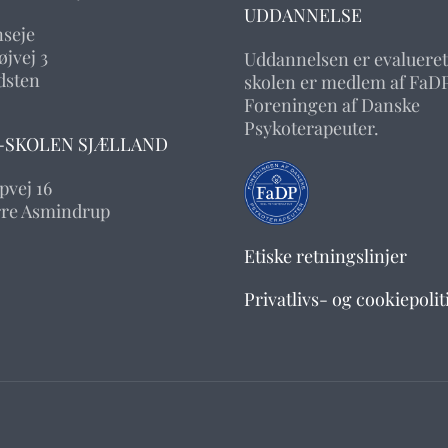
UDDANNELSE
nseje
jvej 3
Uddannelsen er evalueret
dsten
skolen er medlem af FaDP
Foreningen af Danske
Psykoterapeuter.
-SKOLEN SJÆLLAND
pvej 16
rre Asmindrup
Etiske retningslinjer
Privatlivs- og cookiepolit