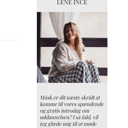
LENE INCE
Måsk er dit næste skridt at
komme til vores spændende
og gratis introdag om
uddannelsen? I så fald, vil
jeg glæde mig til at møde