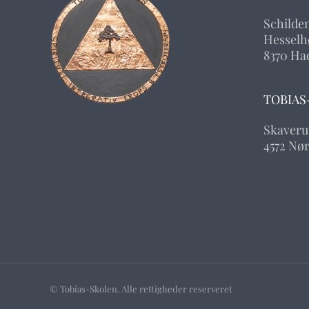
Schilde
Hesselhø
8370 Ha
TOBIAS
Skaveru
4572 Nø
© Tobias-Skolen. Alle rettigheder reserveret