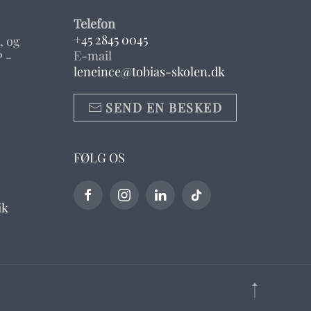
Telefon
+45 2845 0045
, og
E-mail
 -
leneince@tobias-skolen.dk
SEND EN BESKED
FØLG OS
ik