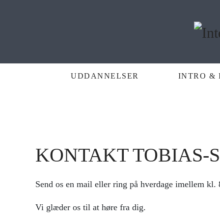
UDDANNELSER
INTRO & 
NYE HOLD I J
PÅ SJÆLLAND
KONTAKT TOBIAS-
DATOER FOR OPSTART
Send os en mail eller ring på hverdage imellem kl. 
Vi glæder os til at høre fra dig.