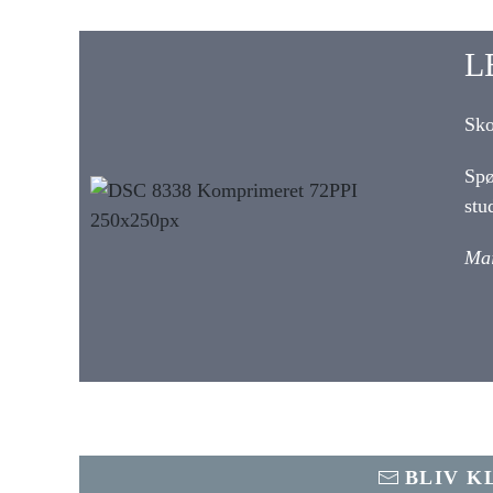
L
Sko
Spø
stu
Mai
BLIV K