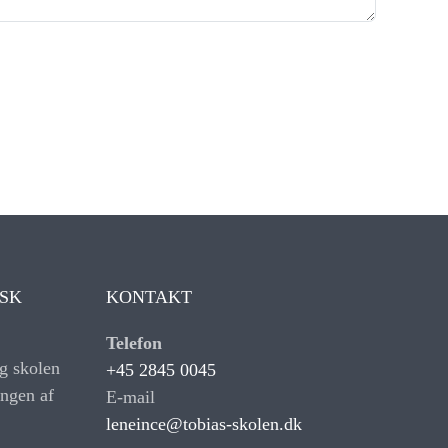
ISK
KONTAKT
Telefon
g skolen
+45 2845 0045
ngen af
E-mail
leneince@tobias-skolen.dk