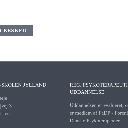
.
D BESKED
-SKOLEN JYLLAND
REG. PSYKOTERAPEUT
UDDANNELSE
seje
Uddannelsen er evalueret, o
jvej 3
er medlem af FaDP - Foreni
dsten
Danske Psykoterapeuter.