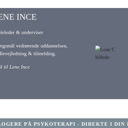
ENE INCE
leleder &
underviser
rgsmål vedrørende uddannelsen,
die
vejledning & tilmelding.
l til Lene Ince
LOGERE PÅ PSYKOTERAPI - DIREKTE I DIN