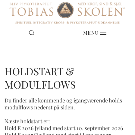
HVAD KOSTER
MENU
UDDANNELSEN?
HOLDSTART &
SE PRISER OG MULIGHEDER
MODULFLOWS
Du finder alle kommende og igangværende holds
modulflows nederst på siden.
Næste holdstart er:
Hold E 2026 Jylland med start 10. september 2026
Hold E 2027 Sjælland med start i Januar 2027