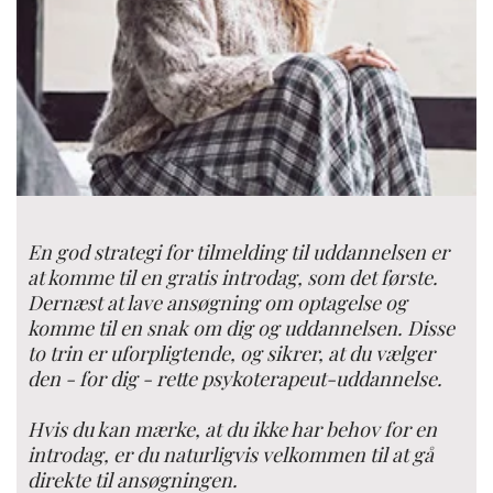
En god strategi for tilmelding til uddannelsen er
at komme til en gratis introdag, som det første.
Dernæst at lave ansøgning om optagelse og
komme til en snak om dig og uddannelsen. Disse
to trin er uforpligtende, og sikrer, at du vælger
den - for dig - rette psykoterapeut-uddannelse.
Hvis du kan mærke, at du ikke har behov for en
introdag, er du naturligvis velkommen til at gå
direkte til ansøgningen.