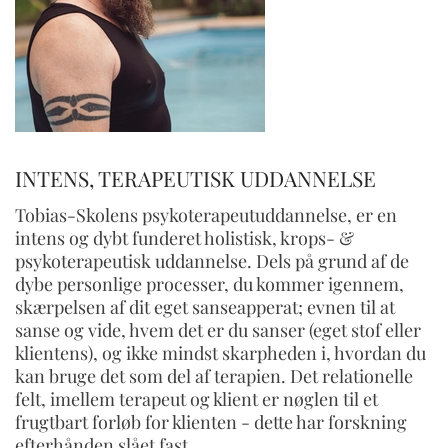
INTENS, TERAPEUTISK UDDANNELSE
Tobias-Skolens psykoterapeutuddannelse, er en
intens og dybt funderet holistisk, krops- &
psykoterapeutisk uddannelse. Dels på grund af de
dybe personlige processer, du kommer igennem,
skærpelsen af dit eget sanseapperat; evnen til at
sanse og vide, hvem det er du sanser (eget stof eller
klientens), og ikke mindst skarpheden i, hvordan du
kan bruge det som del af terapien. Det relationelle
felt, imellem terapeut og klient er nøglen til et
frugtbart forløb for klienten - dette har forskning
efterhånden slået fast.