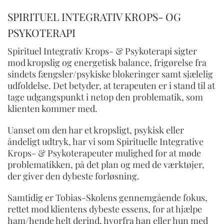
SPIRITUEL INTEGRATIV KROPS- OG
PSYKOTERAPI
Spirituel Integrativ Krops- & Psykoterapi sigter
mod kropslig og energetisk balance, frigørelse fra
sindets fængsler/psykiske blokeringer samt sjælelig
udfoldelse. Det betyder, at terapeuten er i stand til at
tage udgangspunkt i netop den problematik, som
klienten kommer med.
Uanset om den har et kropsligt, psykisk eller
åndeligt udtryk, har vi som Spirituelle Integrative
Krops- & Psykoterapeuter mulighed for at møde
problematikken, på det plan og med de værktøjer,
der giver den dybeste forløsning.
Samtidig er Tobias-Skolens gennemgående fokus,
rettet mod klientens dybeste essens, for at hjælpe
ham/hende helt derind, hvorfra han eller hun med