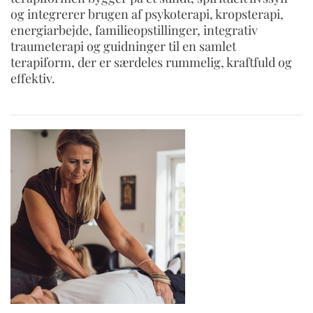
og integrerer brugen af psykoterapi, kropsterapi,
energiarbejde, familieopstillinger, integrativ
traumeterapi og guidninger til en samlet
terapiform, der er særdeles rummelig, kraftfuld og
effektiv.