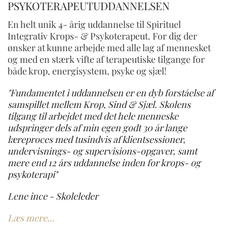
PSYKOTERAPEUTUDDANNELSEN
En helt unik 4- årig uddannelse til Spirituel
Integrativ Krops- & Psykoterapeut. For dig der
ønsker at kunne arbejde med alle lag af mennesket
og med en stærk vifte af terapeutiske tilgange for
både krop, energisystem, psyke og sjæl!
"Fundamentet i uddannelsen er en dyb forståelse af
samspillet mellem Krop, Sind & Sjæl. Skolens
tilgang til arbejdet med det hele menneske
udspringer dels af min egen godt 30 år lange
læreproces med tusindvis af klientsessioner,
undervisnings- og supervisions-opgaver, samt
mere end 12 års uddannelse inden for krops- og
psykoterapi"
Lene ince - Skoleleder
Læs mere...