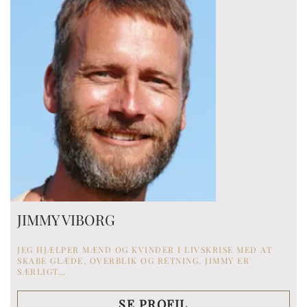
JIMMY VIBORG
JEG HJÆLPER MÆND OG KVINDER I LIVSKRISE MED AT
SKABE GLÆDE, OVERBLIK OG RETNING. JIMMY ER
SÆRLIGT…
SE PROFIL