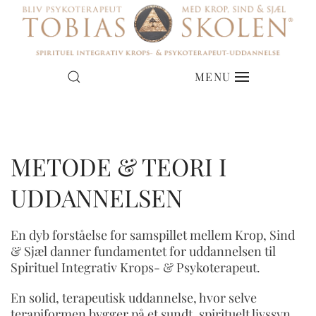
NYE HOLD I JYLLAND
MENU
& PÅ SJÆLLAND
METODE & TEORI I
DATOER FOR OPSTART
UDDANNELSEN
En dyb forståelse for samspillet mellem Krop, Sind
& Sjæl danner fundamentet for uddannelsen til
Spirituel Integrativ Krops- & Psykoterapeut.
En solid, terapeutisk uddannelse, hvor selve
terapiformen bygger på et sundt, spirituelt livssyn