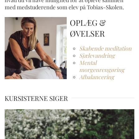
med medstuderende som elev på Tobias-Skolen.
OPLÆG &
ØVELSER
Skabende meditation
Sjælevandring
Mental
morgenrengøring
Afbalancering
KURSISTERNE SIGER