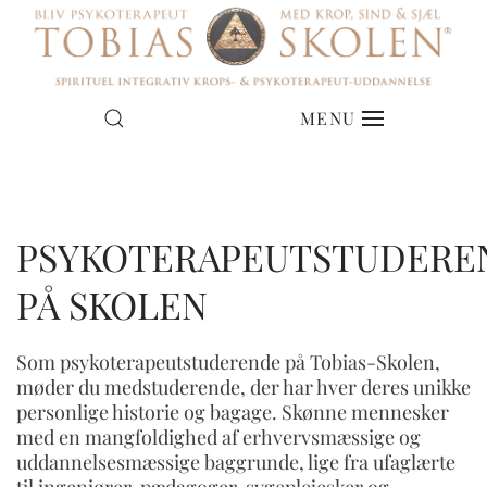
NYE HOLD I JYLLAND
MENU
& PÅ SJÆLLAND
PSYKOTERAPEUTSTUDERE
DATOER FOR OPSTART
PÅ SKOLEN
Som psykoterapeutstuderende på Tobias-Skolen,
møder du medstuderende, der har hver deres unikke
personlige historie og bagage. Skønne mennesker
med en mangfoldighed af erhvervsmæssige og
uddannelsesmæssige baggrunde, lige fra ufaglærte
til ingeniører, pædagoger, sygeplejesker og